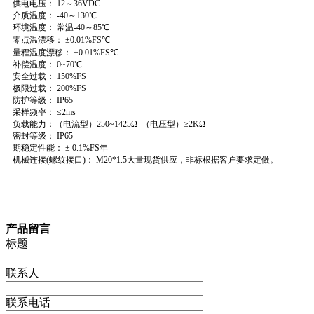
供电电压： 12～36VDC
介质温度： -40～130℃
环境温度： 常温-40～85℃
零点温漂移： ±0.01%FS℃
量程温度漂移：
±0.01%FS℃
补偿温度： 0~70℃
安全过载： 150%FS
极限过载： 200%FS
防护等级： IP65
采样频率： ≤2ms
负载能力：（电流型）250~1425Ω （电压型）≥2KΩ
密封等级： IP65
期稳定性能：
± 0.1%FS年
机械连接
(螺纹接口)： M20*1.5大量现货供应，非标根据客户要求定做。
产品留言
标题
联系人
联系电话