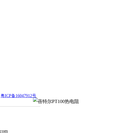
技
粤ICP备16047912号
com