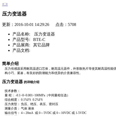
<
>
压力变送器
更新：2016-10-01 14:29:26 点击：5708
产品名称:
压力变送器
产品型号:
BTE-C
产品展商:
其它品牌
产品文档:
简单介绍
压力传感器采用耐高温进口芯体，耐高温元器件，外形散热片等使其耐高温性能优
构小巧、紧凑，有良好的防潮能力和优异的介质兼容性。
压力变送器
的详细介绍
技术参数：
量 程： -0.1~0~0.001~100MPa（中间量程任选）
综合精度： 0.1%FS 0.2%FS
压力类型： 负压、绝压、表压、密封压
测量介质： 气体 液体
输出信号： 4～20mA 或 0～5VDC 或 0～10VDC 或 1-5VDC