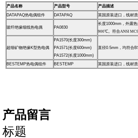
产品名称
产品型号
产品描述
DATAPAQ
热电偶组件
DATAPAQ
英国原装进口，线材质
长度
1000mm
，外露热
玻纤绝缘细线热电偶
PA0830
900
℃。符合
ANSI MC96.
PA1570(
长度
300mm)
超细矿物绝缘
K
型热电偶
PA1571(
长度
600mm)
直径
0.5mm
，均符合
B
PA1572(
长度
1000mm)
BESTEMP
热电偶组件
BESTEMP
英国原装进口，线材质
产品留言
标题