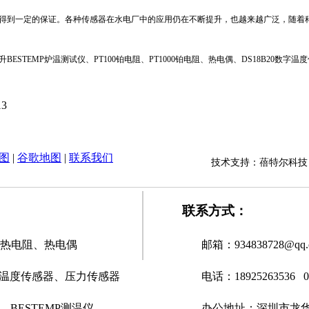
到一定的保证。各种传感器在水电厂中的应用仍在不断提升，也越来越广泛，随着
EMP炉温测试仪、PT100铂电阻、PT1000铂电阻、热电偶、DS18B20数
13
图
|
谷歌地图
|
联系我们
技术支持：蓓特尔科
联系方式：
1000热电阻、热电偶
邮箱：934838728@qq.
数字温度传感器、压力传感器
电话：18925263536 07
、BESTEMP测温仪、
办公地址：深圳市龙华